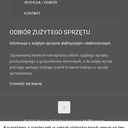
WYSYŁKA / ODBIÓR
KONTAKT
ODBIÓR ZUŻYTEGO SPRZĘTU
Informacja o zużytym sprzęcie elektrycznym i elektronicznym
Zapewniamy klientom nieodpłatny odbiór zużytego sprzętu
pochodzącego z gospodarstw domowych, o ile zużyty sprzęt
jest tego samego rodzaju i pełnił te same funkcje co sprzęt
sprzedawany.
Dowiedz się więcej
© 2026 Pilarus. All Rights Reserved.
Muffin group
Korzystamy z ciasteczek w celach statystycznych więcej na ten