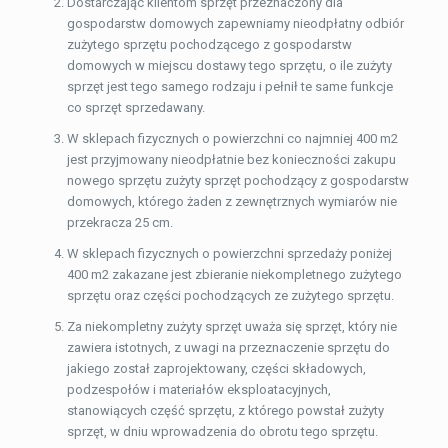
Dostarczając klientom sprzęt przeznaczony dla
gospodarstw domowych zapewniamy nieodpłatny odbiór
zużytego sprzętu pochodzącego z gospodarstw
domowych w miejscu dostawy tego sprzętu, o ile zużyty
sprzęt jest tego samego rodzaju i pełnił te same funkcje
co sprzęt sprzedawany.
W sklepach fizycznych o powierzchni co najmniej 400 m2
jest przyjmowany nieodpłatnie bez konieczności zakupu
nowego sprzętu zużyty sprzęt pochodzący z gospodarstw
domowych, którego żaden z zewnętrznych wymiarów nie
przekracza 25 cm.
W sklepach fizycznych o powierzchni sprzedaży poniżej
400 m2 zakazane jest zbieranie niekompletnego zużytego
sprzętu oraz części pochodzących ze zużytego sprzętu.
Za niekompletny zużyty sprzęt uważa się sprzęt, który nie
zawiera istotnych, z uwagi na przeznaczenie sprzętu do
jakiego został zaprojektowany, części składowych,
podzespołów i materiałów eksploatacyjnych,
stanowiących część sprzętu, z którego powstał zużyty
sprzęt, w dniu wprowadzenia do obrotu tego sprzętu.