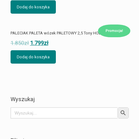
Dodaj do koszyka
Promocja!
PALECIAK PALETA wózek PALETOWY 2,5 Tony HOLZMANN
1.850
zł
1.799
zł
Dodaj do koszyka
Wyszukaj
Search Button
Search
for: