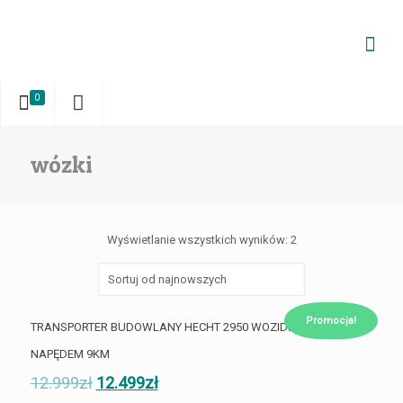
0
wózki
Wyświetlanie wszystkich wyników: 2
Promocja!
TRANSPORTER BUDOWLANY HECHT 2950 WOZIDŁO 500kg Z
NAPĘDEM 9KM
12.999
zł
12.499
zł