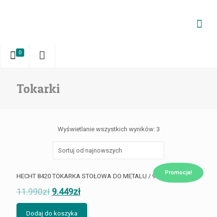
0
Tokarki
Wyświetlanie wszystkich wyników: 3
Promocja!
HECHT 8420 TOKARKA STOŁOWA DO METALU / 960W akcesoria
11.990
zł
9.449
zł
Dodaj do koszyka