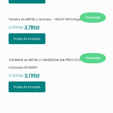
Promocja!
Tokarka do METALU stołowa – HECHT 8410 Regulacja
3.999
zł
3.789
zł
Dodaj do koszyka
Promocja!
TOKARKA do METALU UNIWERSALNA PRECYZYJNA 400 mm
Holzmann ED400FD
5.499
zł
5.199
zł
Dodaj do koszyka