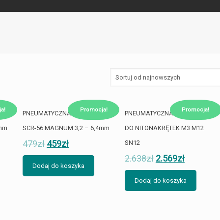
a!
Promocja!
Promocja!
CA
PNEUMATYCZNA NITOWNICA
PNEUMATYCZNA NITOWNICA
4mm
SCR-56 MAGNUM 3,2 – 6,4mm
DO NITONAKRĘTEK M3 M12
479
zł
459
zł
SN12
2.638
zł
2.569
zł
Dodaj do koszyka
Dodaj do koszyka