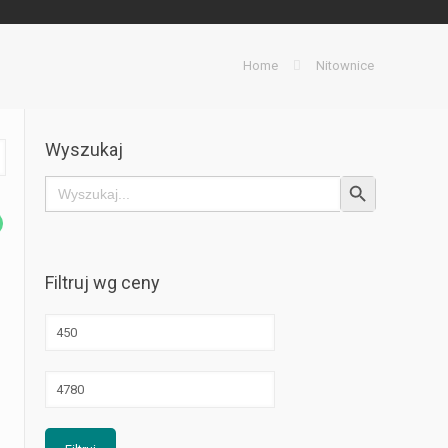
Home
Nitownice
Wyszukaj
Search Button
Search
for:
Filtruj wg ceny