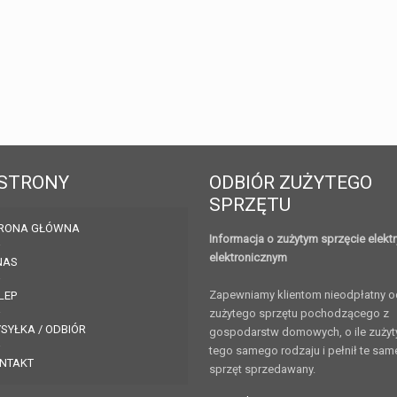
STRONY
ODBIÓR ZUŻYTEGO
SPRZĘTU
RONA GŁÓWNA
Informacja o zużytym sprzęcie elekt
elektronicznym
NAS
Zapewniamy klientom nieodpłatny o
LEP
zużytego sprzętu pochodzącego z
SYŁKA / ODBIÓR
gospodarstw domowych, o ile zużyty
tego samego rodzaju i pełnił te sam
NTAKT
sprzęt sprzedawany.