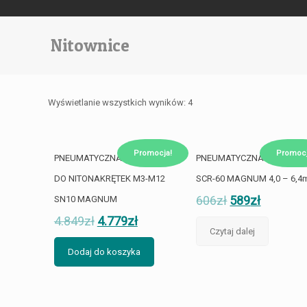
Nitownice
Wyświetlanie wszystkich wyników: 4
Promocja!
Promocj
PNEUMATYCZNA NITOWNICA
PNEUMATYCZNA NITOWNI
DO NITONAKRĘTEK M3-M12
SCR-60 MAGNUM 4,0 – 6,
606
zł
589
zł
SN10 MAGNUM
4.849
zł
4.779
zł
Czytaj dalej
Dodaj do koszyka