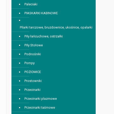
Paleciaki
PIASKARKI KABINOWE
Pilarki tarczowe, bruzdownice, ukośnice, opalarki
Piły łańcuchowe, ostrzałki
Piły Stołowe
Podnośniki
Pompy
POZIOMICE
Prostowniki
Przecinarki
Przecinarki plazmowe
Przecinarki taśmowe